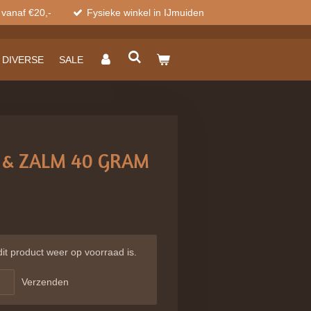
 vanaf €20,-
Fysieke winkel in IJmuiden
DIVERSE
SALE
P & ZALM 40 GRAM
t product weer op voorraad is.
Verzenden