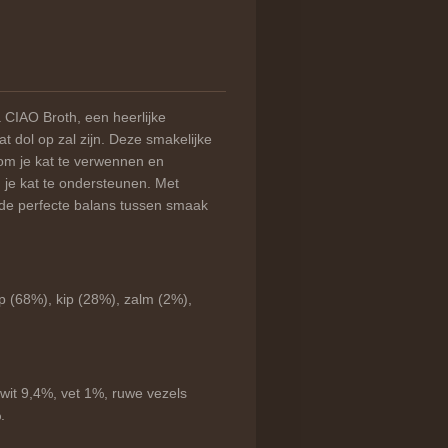
 CIAO Broth, een heerlijke
t dol op zal zijn. Deze smakelijke
d om je kat te verwennen en
n je kat te ondersteunen. Met
de perfecte balans tussen smaak
p (68%), kip (28%), zalm (2%),
iwit 9,4%, vet 1%, ruwe vezels
.