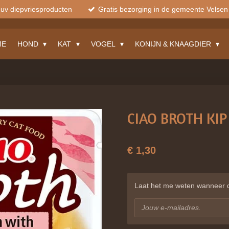
muv diepvriesproducten
Gratis bezorging in de gemeente Velsen
ME
HOND
KAT
VOGEL
KONIJN & KNAAGDIER
CIAO BROTH KI
€ 1,30
Laat het me weten wanneer di