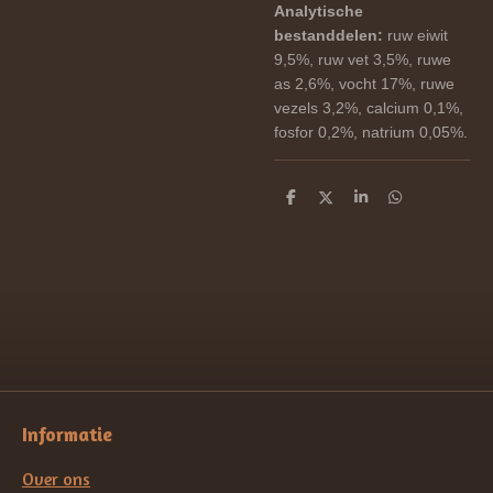
Analytische
bestanddelen:
ruw eiwit
9,5%, ruw vet 3,5%, ruwe
as 2,6%, vocht 17%, ruwe
vezels 3,2%, calcium 0,1%,
fosfor 0,2%, natrium 0,05%.
D
D
S
D
e
e
h
e
l
e
a
l
e
l
r
e
n
e
n
Informatie
Over ons