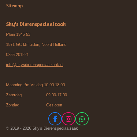
Sitemap
Sky's Dierenspeciaalzaak
Plein 1945 53
1971 GC IJmuiden, Noord-Holland
0255-201821
info@skysdierenspeciaalzaak.nl
Maandag t/m Vrijdag 10:00-18:00
Zaterdag 09:00-17:00
Zondag Gesloten
F
I
W
a
n
h
© 2019 - 2026 Sky's Dierenspeciaalzaak
c
s
a