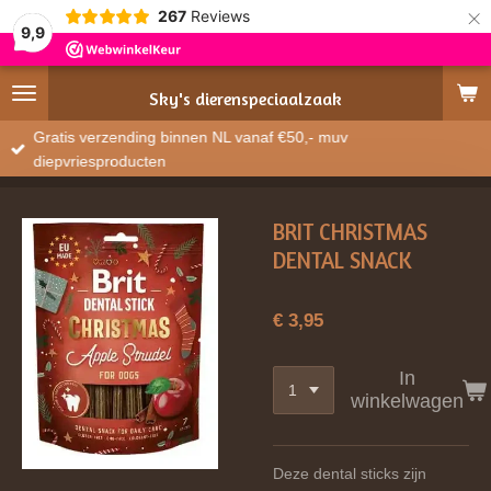
×
267
Reviews
9,9
Sky's
dierenspeciaalzaak
Gratis verzending binnen NL vanaf €50,- muv
diepvriesproducten
BRIT CHRISTMAS
DENTAL SNACK
€ 3,95
In
winkelwagen
Deze dental sticks zijn