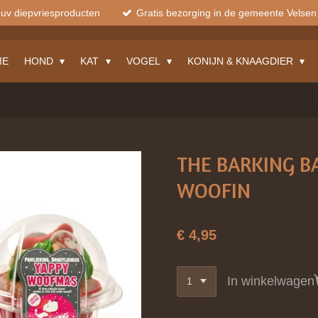
muv diepvriesproducten
Gratis bezorging in de gemeente Velsen
ME
HOND
KAT
VOGEL
KONIJN & KNAAGDIER
THE BARKING B
WOOFIN
€ 4,95
In winkelwagen