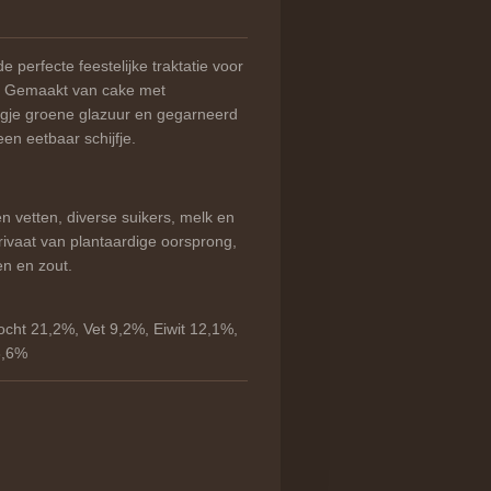
e perfecte feestelijke traktatie voor
e. Gemaakt van cake met
gje groene glazuur en gegarneerd
en eetbaar schijfje.
n vetten, diverse suikers, melk en
rivaat van plantaardige oorsprong,
en en zout.
cht 21,2%, Vet 9,2%, Eiwit 12,1%,
3,6%