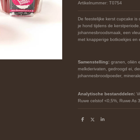
Artikelnummer:
T0754
De feestelijke kerst cupcake is d
je hond tijdens de kerstperiod
johannesbroodsmaak, een vleu
met knapperige botkoekjes en e
Samenstelling:
granen, oliën e
melkderivaten, gedroogd ei, de
johannesbroodpoeder, mineral
Analytische bestanddelen:
Vo
Ruwe celstof <0,5%, Ruwe As 
D
D
S
e
e
h
l
e
a
e
l
r
n
e