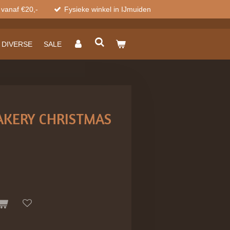
 vanaf €20,-
Fysieke winkel in IJmuiden
DIVERSE
SALE
AKERY CHRISTMAS