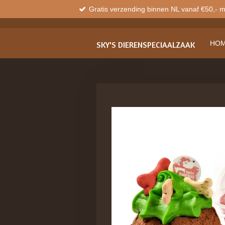
Gratis verzending binnen NL vanaf €50,- 
Ga
direct
naar
de
HO
SKY'S
DIERENSPECIAALZAAK
hoofdinhoud