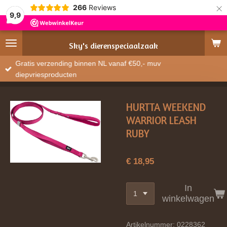
×
266
Reviews
9,9
Sky's
dierenspeciaalzaak
Gratis verzending binnen NL vanaf €50,- muv
diepvriesproducten
HURTTA WEEKEND
WARRIOR LEASH
RUBY
€ 18,95
In
winkelwagen
Artikelnummer:
0228362