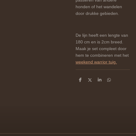
passeren van andere
honden of het wandelen
door drukke gebieden.
De lijn heeft een lengte van
180 cm en is 2cm breed.
Maak je set compleet door
hem te combineren met het
weekend warrior tuig.
D
D
S
D
e
e
h
e
l
e
a
l
e
l
r
e
n
e
n