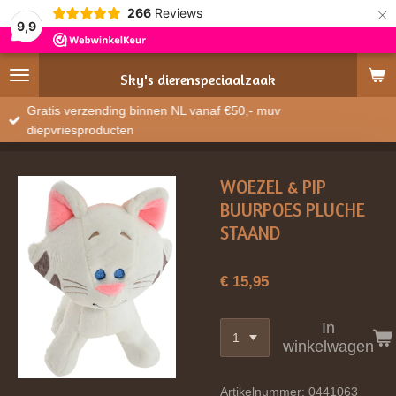
×
266
Reviews
9,9
Sky's
dierenspeciaalzaak
Gratis verzending binnen NL vanaf €50,- muv
diepvriesproducten
WOEZEL & PIP
BUURPOES PLUCHE
STAAND
€ 15,95
In
winkelwagen
Artikelnummer:
0441063