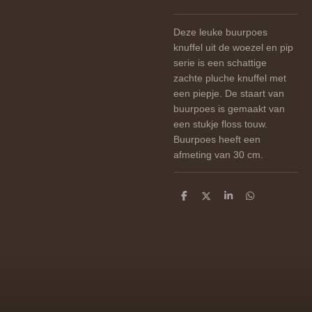
Deze leuke buurpoes
knuffel uit de woezel en pip
serie is een schattige
zachte pluche knuffel met
een piepje. De staart van
buurpoes is gemaakt van
een stukje floss touw.
Buurpoes heeft een
afmeting van 30 cm.
D
D
S
D
e
e
h
e
l
e
a
l
e
l
r
e
n
e
n