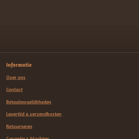
e
e
h
e
l
e
a
l
e
l
r
e
n
e
n
Informatie
Over ons
Contact
Betaalmogelijkheden
Levertijd & verzendkosten
Retourneren
Garantie & klachten