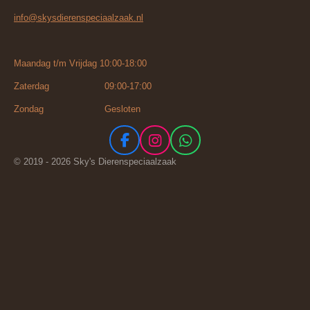
info@skysdierenspeciaalzaak.nl
Maandag t/m Vrijdag 10:00-18:00
Zaterdag 09:00-17:00
Zondag Gesloten
F
I
W
a
n
h
© 2019 - 2026 Sky's Dierenspeciaalzaak
c
s
a
e
t
t
b
a
s
o
g
A
o
r
p
k
a
p
m