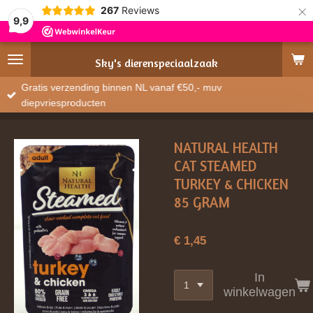
×
267
Reviews
9,9
Sky's
dierenspeciaalzaak
Gratis verzending binnen NL vanaf €50,- muv
diepvriesproducten
NATURAL HEALTH
CAT STEAMED
TURKEY & CHICKEN
85 GRAM
€ 1,45
In
winkelwagen