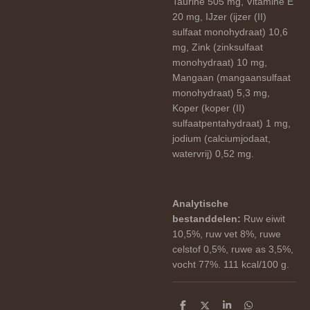
Taurine 505 mg, Vitamine E
20 mg, IJzer (ijzer (II)
sulfaat monohydraat) 10,6
mg, Zink (zinksulfaat
monohydraat) 10 mg,
Mangaan (mangaansulfaat
monohydraat) 5,3 mg,
Koper (koper (II)
sulfaatpentahydraat) 1 mg,
jodium (calciumjodaat,
watervrij) 0,52 mg.
Analytische
bestanddelen:
Ruw eiwit
10,5%, ruw vet 8%, ruwe
celstof 0,5%, ruwe as 3,5%,
vocht 77%. 111 kcal/100 g.
D
D
S
D