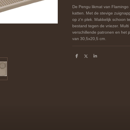
De Pengu likmat van Flamingo i
katten. Met de stevige zuignapp
op z'n plek. Makkelijk schoon 
bestand tegen de vriezer. Multi
verschillende patronen en het p
van 30,5x20,5 cm.
D
D
S
e
e
h
l
e
a
e
l
r
n
e