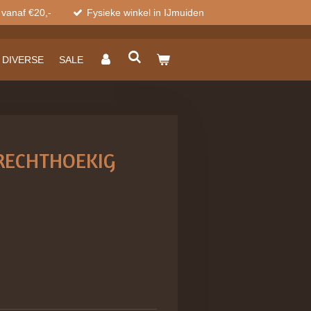
 vanaf €20,-
Fysieke winkel in IJmuiden
DIVERSE
SALE
RECHTHOEKIG