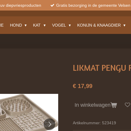
muv diepvriesproducten
Gratis bezorging in de gemeente Velsen
ME
HOND
KAT
VOGEL
KONIJN & KNAAGDIER
LIKMAT PENGU 
€ 17,99
In winkelwagen
Artikelnummer:
523419