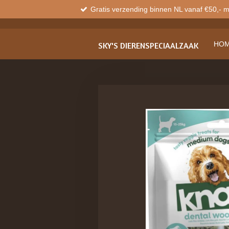
Gratis verzending binnen NL vanaf €50,- 
Ga
direct
naar
de
HO
SKY'S
DIERENSPECIAALZAAK
hoofdinhoud