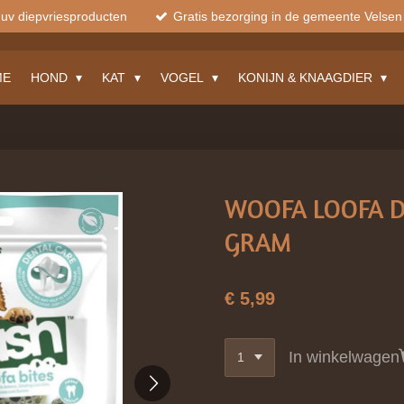
muv diepvriesproducten
Gratis bezorging in de gemeente Velsen
ME
HOND
KAT
VOGEL
KONIJN & KNAAGDIER
WOOFA LOOFA D
GRAM
€ 5,99
In winkelwagen