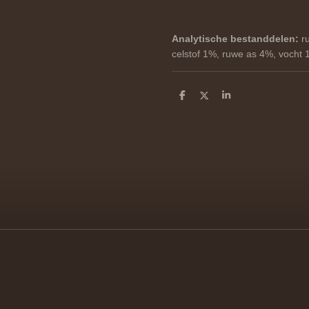
Analytische bestanddelen:
r
celstof 1%, ruwe as 4%, vocht
D
D
S
e
e
h
l
e
a
e
l
r
n
e