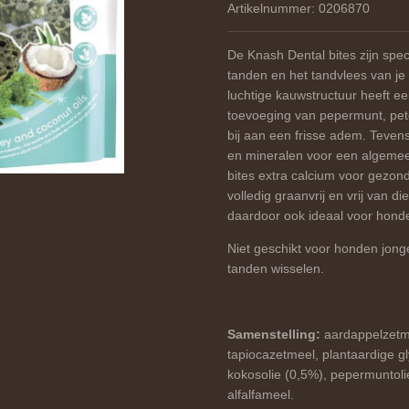
Artikelnummer:
0206870
De Knash Dental bites zijn spe
tanden en het tandvlees van je
luchtige kauwstructuur heeft ee
toevoeging van pepermunt, pet
bij aan een frisse adem. Tevens 
en mineralen voor een algemeen
bites extra calcium voor gezond
volledig graanvrij en vrij van di
daardoor ook ideaal voor honden
Niet geschikt voor honden jong
tanden wisselen.
Samenstelling:
aardappelzetm
tapiocazetmeel, plantaardige gl
kokosolie (0,5%), pepermuntoli
alfalfameel.