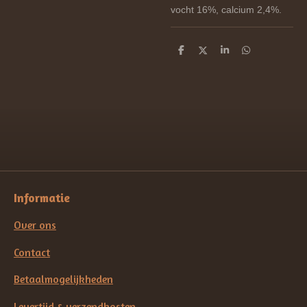
vocht 16%, calcium 2,4%.
D
D
S
D
e
e
h
e
l
e
a
l
e
l
r
e
n
e
n
Informatie
Over ons
Contact
Betaalmogelijkheden
Levertijd & verzendkosten