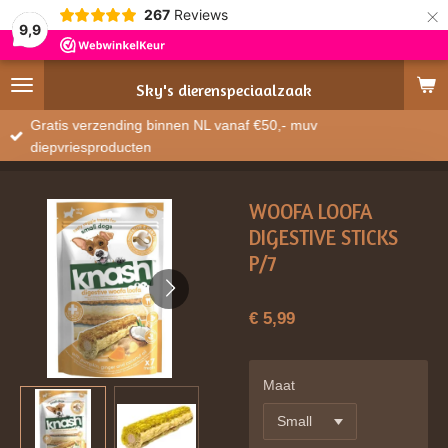
×
267
Reviews
9,9
Sky's
dierenspeciaalzaak
Gratis verzending binnen NL vanaf €50,- muv
diepvriesproducten
WOOFA LOOFA
DIGESTIVE STICKS
P/7
€ 5,99
Maat