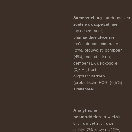
Samenstelling:
aardappelzetm
zoete aardappelzetmeel,
tapiocazetmeel,
plantaardige glycerine,
maïszetmeel, mineralen
(8%), brouwgist, pompoen
(4%), maltodextrine,
gember (1%), kokosolie
(0,5%),
fructo-
oligosacchariden
(prebiotische FOS) (0,5%),
alfalfameel.
Analytische
bestanddelen:
ruw eiwit
8%, ruw vet 2%, ruwe
celstof 2%, ruwe as 12%,