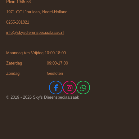
Plein 1945 53
1971 GC IJmuiden, Noord-Holland
0255-201821
info@skysdierenspeciaalzaak.nl
Maandag t/m Vrijdag 10:00-18:00
Zaterdag 09:00-17:00
Zondag Gesloten
F
I
W
a
n
h
© 2019 - 2026 Sky's Dierenspeciaalzaak
c
s
a
e
t
t
b
a
s
o
g
A
o
r
p
k
a
p