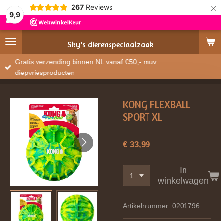
×
267
Reviews
9,9
Sky's
dierenspeciaalzaak
Gratis verzending binnen NL vanaf €50,- muv
diepvriesproducten
KONG FLEXBALL
SPORT XL
€ 33,99
In
winkelwagen
Artikelnummer:
0201796