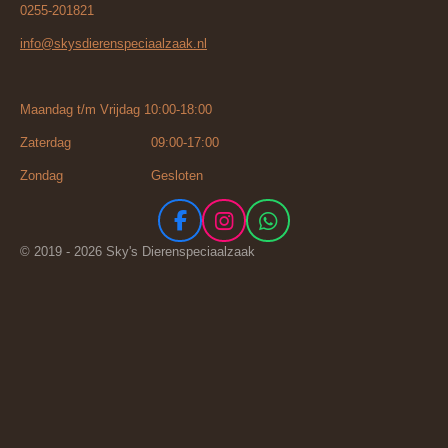
0255-201821
info@skysdierenspeciaalzaak.nl
Maandag t/m Vrijdag 10:00-18:00
Zaterdag 09:00-17:00
Zondag Gesloten
F
I
W
a
n
h
© 2019 - 2026 Sky's Dierenspeciaalzaak
c
s
a
e
t
t
b
a
s
o
g
A
o
r
p
k
a
p
m