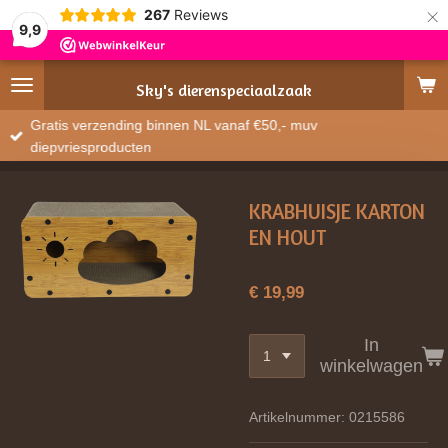
×
267
Reviews
9,9
Sky's
dierenspeciaalzaak
Gratis verzending binnen NL vanaf €50,- muv
diepvriesproducten
KRABHUISJE KARTON
EN HOUT
€ 19,99
In
winkelwagen
Artikelnummer:
0215586