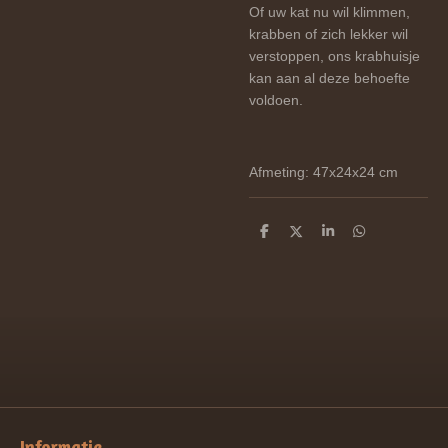
Of uw kat nu wil klimmen,
krabben of zich lekker wil
verstoppen, ons krabhuisje
kan aan al deze behoefte
voldoen.
Afmeting: 47x24x24 cm
D
D
S
D
e
e
h
e
l
e
a
l
e
l
r
e
n
e
n
Informatie