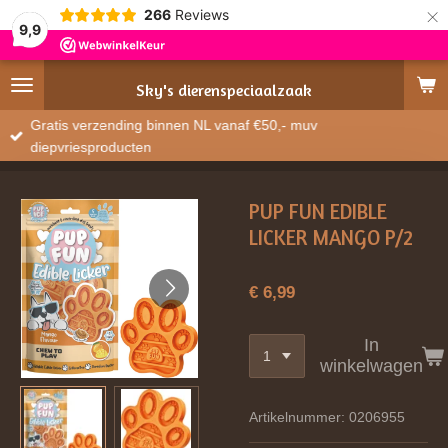
×
266
Reviews
9,9
Sky's
dierenspeciaalzaak
Gratis verzending binnen NL vanaf €50,- muv
diepvriesproducten
PUP FUN EDIBLE
LICKER MANGO P/2
€ 6,99
In
winkelwagen
Artikelnummer:
0206955