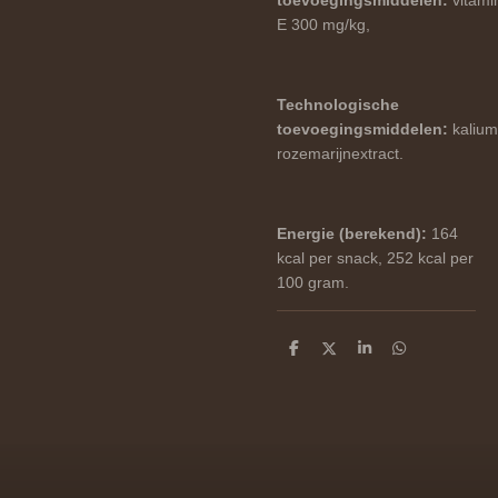
toevoegingsmiddelen:
vitami
E 300 mg/kg,
Technologische
toevoegingsmiddelen:
kalium
rozemarijnextract.
Energie (berekend):
164
kcal per snack, 252 kcal per
100 gram.
D
D
S
D
e
e
h
e
l
e
a
l
e
l
r
e
n
e
n