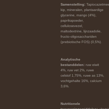
Samenstelling:
Tapiocazetmee
kip, mineralen, plantaardige
glycerine, mango (4%),
paprikapoeder,
cellulosevezel,
maltodextrine, lijnzaadolie,
fructo-oligosacchariden
(prebiotische FOS) (0,5%).
Analytische
bestanddelen:
ruw eiwit
4%, ruw vet 2%, ruwe
celstof 1,75%, ruwe as 13%,
vochtgehalte 16%, calcium
3,6%.
Nutritionele