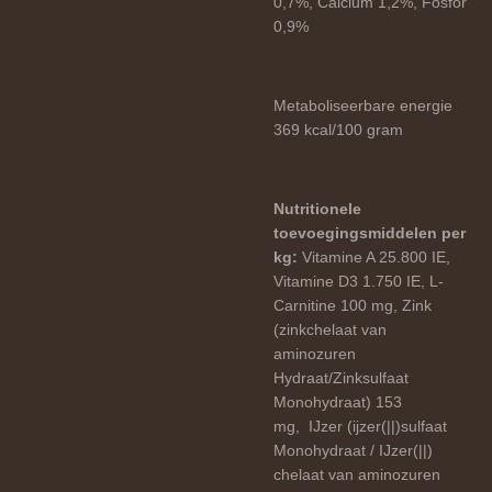
0,7%, Calcium 1,2%, Fosfor
0,9%
Metaboliseerbare energie
369 kcal/100 gram
Nutritionele
toevoegingsmiddelen per
kg:
Vitamine A 25.800 IE,
Vitamine D3 1.750 IE, L-
Carnitine 100 mg, Zink
(zinkchelaat van
aminozuren
Hydraat/Zinksulfaat
Monohydraat) 153
mg, IJzer (ijzer(||)sulfaat
Monohydraat / IJzer(||)
chelaat van aminozuren