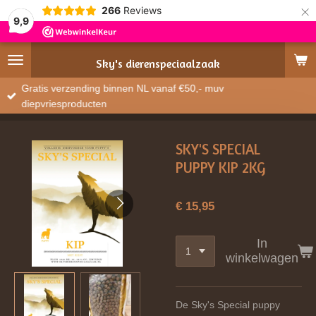
×
266
Reviews
9,9
Sky's
dierenspeciaalzaak
Gratis verzending binnen NL vanaf €50,- muv
diepvriesproducten
SKY'S SPECIAL
PUPPY KIP 2KG
€ 15,95
In
winkelwagen
De Sky's Special puppy