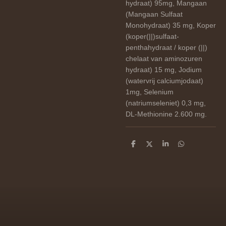
hydraat) 95mg, Mangaan
(Mangaan Sulfaat
Monohydraat) 35 mg, Koper
(koper(||)sulfaat-
penthahydraat / koper (||)
chelaat van aminozuren
hydraat) 15 mg, Jodium
(watervrij calciumjodaat)
1mg, Selenium
(natriumseleniet) 0,3 mg,
DL-Methionine 2.600 mg.
D
D
S
D
e
e
h
e
l
e
a
l
e
l
r
e
n
e
n