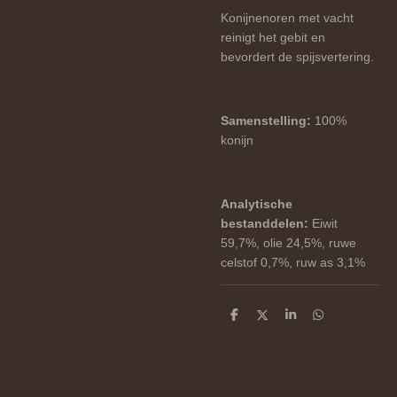
Konijnenoren met vacht
reinigt het gebit en
bevordert de spijsvertering.
Samenstelling:
100%
konijn
Analytische
bestanddelen:
Eiwit
59,7%, olie 24,5%, ruwe
celstof 0,7%, ruw as 3,1%
D
D
S
D
e
e
h
e
l
e
a
l
e
l
r
e
n
e
n