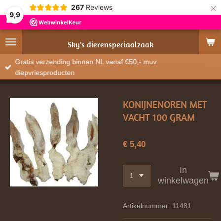
×
267
Reviews
9,9
Sky's
dierenspeciaalzaak
Gratis verzending binnen NL vanaf €50,- muv
diepvriesproducten
KONIJNENOREN MET
VACHT 100 GRAM
€ 5,40
In
winkelwagen
Artikelnummer:
11481