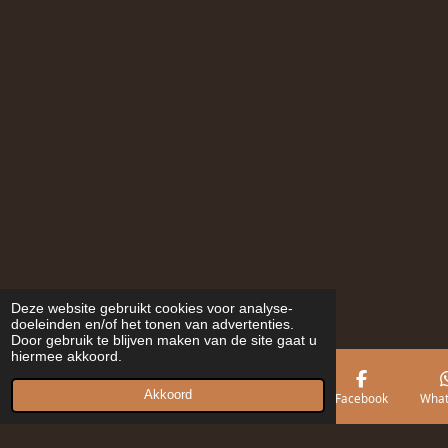
Deze website gebruikt cookies voor analyse-
doeleinden en/of het tonen van advertenties.
Door gebruik te blijven maken van de site gaat u
hiermee akkoord.
Akkoord
E-mailadres
Telefoonnummer
Kaart
Facebook
What