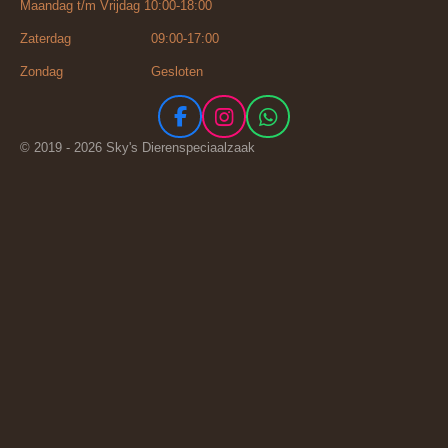
Maandag t/m Vrijdag 10:00-18:00
Zaterdag 09:00-17:00
Zondag Gesloten
F
I
W
a
n
h
© 2019 - 2026 Sky's Dierenspeciaalzaak
c
s
a
e
t
t
b
a
s
o
g
A
o
r
p
k
a
p
m