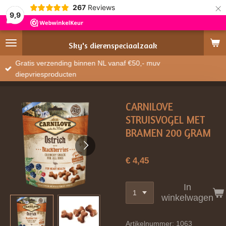
×
267
Reviews
9,9
Sky's
dierenspeciaalzaak
Gratis verzending binnen NL vanaf €50,- muv
diepvriesproducten
CARNILOVE
STRUISVOGEL MET
BRAMEN 200 GRAM
€ 4,45
In
winkelwagen
Artikelnummer:
1063