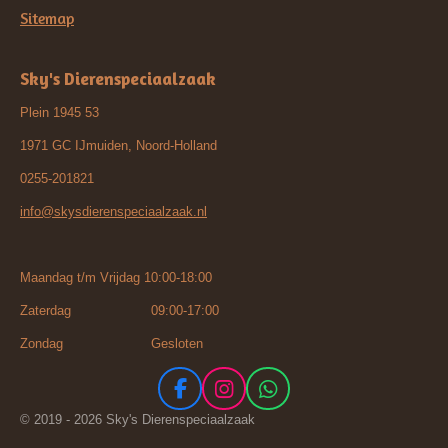
Sitemap
Sky's Dierenspeciaalzaak
Plein 1945 53
1971 GC IJmuiden, Noord-Holland
0255-201821
info@skysdierenspeciaalzaak.nl
Maandag t/m Vrijdag 10:00-18:00
Zaterdag 09:00-17:00
Zondag Gesloten
F
I
W
a
n
h
© 2019 - 2026 Sky's Dierenspeciaalzaak
c
s
a