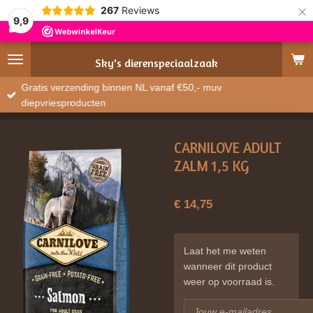
×
267
Reviews
9,9
Sky's
dierenspeciaalzaak
Gratis verzending binnen NL vanaf €50,- muv
diepvriesproducten
CARNILOVE ADULT
ZALM 1,5 KG
€ 14,75
Laat het me weten
wanneer dit product
weer op voorraad is.