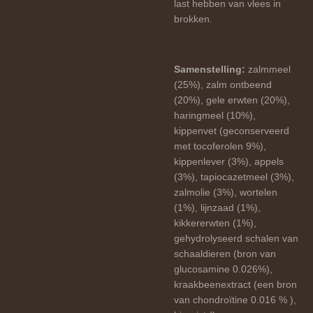
last hebben van vlees in
brokken.
Samenstelling:
zalmmeel
(25%), zalm ontbeend
(20%), gele erwten (20%),
haringmeel (10%),
kippenvet (geconserveerd
met tocoferolen 9%),
kippenlever (3%), appels
(3%), tapiocazetmeel (3%),
zalmolie (3%), wortelen
(1%), lijnzaad (1%),
kikkererwten (1%),
gehydrolyseerd schalen van
schaaldieren (bron van
glucosamine 0.026%),
kraakbeenextract (een bron
van chondroïtine 0.016 % ),