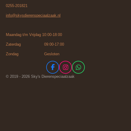
0255-201821
info@skysdierenspeciaalzaak.nl
Maandag t/m Vrijdag 10:00-18:00
Zaterdag 09:00-17:00
Zondag Gesloten
F
I
W
a
n
h
© 2019 - 2026 Sky's Dierenspeciaalzaak
c
s
a
e
t
t
b
a
s
o
g
A
o
r
p
k
a
p
m