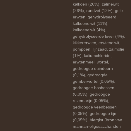
kalkoen (26%), zalmeiwit
(26%), rundvet (12%), gele
erwten, gehydrolyseerd
kalkoeneiwit (11%),
kalkoeneiwit (4%),
gehydrolyseerde lever (4%),
kikkererwten, erwteneiwit,
pompoen, lijnzaad, zalmolie
(1%), kaliumchloride,
erwtenmeel, wortel,
gedroogde duindoorn
(0,1%), gedroogde
gemberwortel (0,05%),
gedroogde bosbessen
(0,05%), gedroogde
rozemarijn (0,05%),
gedroogde veenbessen
(0,05%), gedroogde tijm
(0,05%), biergist (bron van
mannan-oligosacchariden