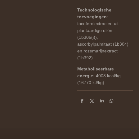
Technologische
toevoegingen
:
tocoferolextracten uit
plantaardige oliën
(1b306(i)),
ascorbylpalmitaat (1b304)
en rozemarijnextract
(1b392).
Metaboliseerbare
energie:
4008 kcal/kg
(16770 kJ/kg).
D
D
S
D
e
e
h
e
l
e
a
l
e
l
r
e
n
e
n