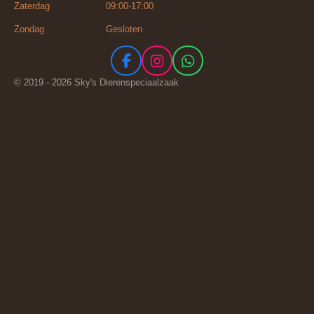
Zaterdag 09:00-17:00
Zondag Gesloten
F
I
W
a
n
h
© 2019 - 2026 Sky's Dierenspeciaalzaak
c
s
a
e
t
t
b
a
s
o
g
A
o
r
p
k
a
p
m