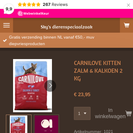
×
267
Reviews
9,9
Sky's
dierenspeciaalzaak
Gratis verzending binnen NL vanaf €50,- muv
diepvriesproducten
CARNILOVE KITTEN
ZALM & KALKOEN 2
KG
€ 23,95
In
winkelwagen
Artikelnummer:
1021