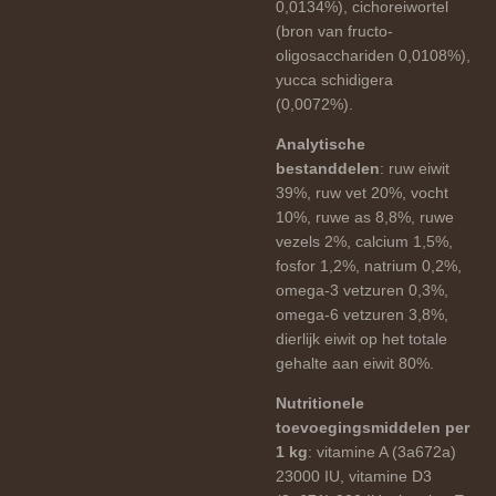
0,0134%), cichoreiwortel
(bron van fructo-
oligosacchariden 0,0108%),
yucca schidigera
(0,0072%).
Analytische
bestanddelen
: ruw eiwit
39%, ruw vet 20%, vocht
10%, ruwe as 8,8%, ruwe
vezels 2%, calcium 1,5%,
fosfor 1,2%, natrium 0,2%,
omega-3 vetzuren 0,3%,
omega-6 vetzuren 3,8%,
dierlijk eiwit op het totale
gehalte aan eiwit 80%.
Nutritionele
toevoegingsmiddelen per
1 kg
: vitamine A (3a672a)
23000 IU, vitamine D3