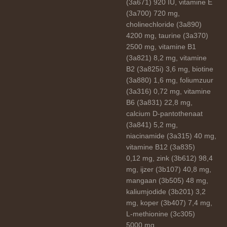
(3a671) 920 IU, vitamine E
(3a700) 720 mg,
cholinechloride (3a890)
4200 mg, taurine (3a370)
2500 mg, vitamine B1
(3a821) 8,2 mg, vitamine
B2 (3a825i) 3,6 mg, biotine
(3a880) 1,6 mg, foliumzuur
(3a316) 0,72 mg, vitamine
B6 (3a831) 22,8 mg,
calcium D-pantothenaat
(3a841) 5,2 mg,
niacinamide (3a315) 40 mg,
vitamine B12 (3a835)
0,12 mg, zink (3b612) 98,4
mg, ijzer (3b107) 40,8 mg,
mangaan (3b505) 48 mg,
kaliumjodide (3b201) 3,2
mg, koper (3b407) 7,4 mg,
L-methionine (3c305)
5000 mg.