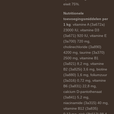
eiwit 75%.
Nutritionele
toevoegingsmiddelen per
1 kg
: vitamine A (3a672a)
23000 IU, vitamine D3
(3a671) 920 IU, vitamine E
(3a700) 720 mg,
cholinechloride (3a890)
4200 mg, taurine (3a370)
2500 mg, vitamine B1
(3a821) 8,2 mg, vitamine
B2 (3a825i) 3,6 mg, biotine
(3a880) 1,6 mg, foliumzuur
(3a316) 0,72 mg, vitamine
B6 (3a831) 22,8 mg,
calcium D-pantothenaat
(3a841) 5,2 mg,
niacinamide (3a315) 40 mg,
vitamine B12 (3a835)
0,12 mg, zink (3b612) 98,4