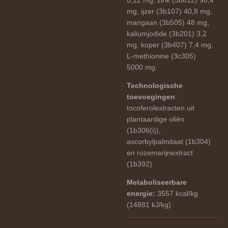
mg, ijzer (3b107) 40,8 mg,
mangaan (3b505) 48 mg,
kaliumjodide (3b201) 3,2
mg, koper (3b407) 7,4 mg,
L-methionine (3c305)
5000 mg.
Technologische
toevoegingen
:
tocoferolextracten uit
plantaardige oliën
(1b306(i)),
ascorbylpalmitaat (1b304)
en rozemarijnextract
(1b392).
Metaboliseerbare
energie:
3557 kcal/kg
(14881 kJ/kg).