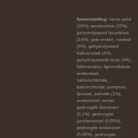
Samenstelling:
verse eend
(26%), eendeneiwit (20%),
gehydrolyseerd fazanteiwit
(14%), gele erwten, rundvet
(6%), gehydrolyseerd
kalkoeneiwit (4%),
gehydrolyseerde lever (4%),
kikkererwten, lignocellulose,
erwteneiwit,
natriumchloride,
kaliumchloride, pompoen,
lijnzaad, zalmolie (1%),
erwtenmeel, wortel,
gedroogde duindoorn
(0,1%), gedroogde
gemberwortel (0,05%),
gedroogde bosbessen
(0,05%), gedroogde