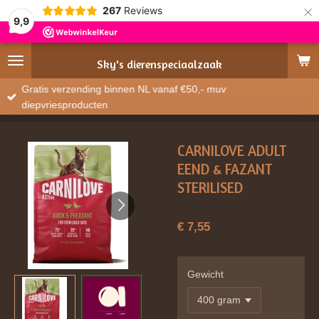
×
267
Reviews
9,9
Sky's
dierenspeciaalzaak
Gratis verzending binnen NL vanaf €50,- muv
diepvriesproducten
CARNILOVE ADULT
EEND & FAZANT
STERILISED
€ 7,55
Gewicht