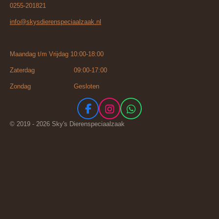
0255-201821
info@skysdierenspeciaalzaak.nl
Maandag t/m Vrijdag 10:00-18:00
Zaterdag 09:00-17:00
Zondag Gesloten
F
I
W
a
n
h
© 2019 - 2026 Sky's Dierenspeciaalzaak
c
s
a
e
t
t
b
a
s
o
g
A
o
r
p
k
a
p
m