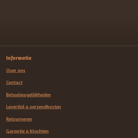
l
e
a
l
e
l
r
e
n
e
n
Informatie
Over ons
Contact
Betaalmogelijkheden
Levertijd & verzendkosten
Retourneren
Garantie & klachten