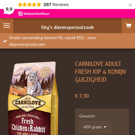
×
267
Reviews
9,9
Sky's
dierenspeciaalzaak
Gratis verzending binnen NL vanaf €50,- muv
diepvriesproducten
CARNILOVE ADULT
FRESH KIP & KONIJN
GULZIGHEID
€ 7,50
Gewicht