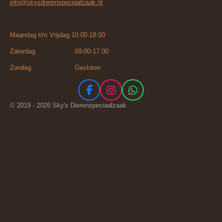
info@skysdierenspeciaalzaak.nl
Maandag t/m Vrijdag 10:00-18:00
Zaterdag 09:00-17:00
Zondag Gesloten
F
I
W
a
n
h
© 2019 - 2026 Sky's Dierenspeciaalzaak
c
s
a
e
t
t
b
a
s
o
g
A
o
r
p
k
a
p
m