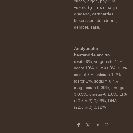
yucca, algen, psyllium
vezels, tijm, rozemarijn,
oregano, carnberries,
bosbessen, duindoorn,
gember, salie.
Analytische
bestanddelen:
ruw
eiwit 39%, vetgehalte 18%,
vocht 10%, ruw as 8%, ruwe
celstof 3%, calcium 1,2%,
fosfor 1%, sodium 0,4%,
magnesium 0,09%, omega-
3 0,5%, omega-6 1,8%, EPA
(20:5 n-3) 0,09%, DHA
(22:6 n-3) 0,12%
D
D
S
D
e
e
h
e