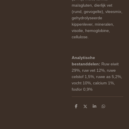
maïsgluten, dierlijk vet
(rund, gevogelte), vleesmix,
gehydrolyseerde
kippenlever, mineralen,
visolie, hemoglobine,
cellulose.
Analytische
bestanddelen:
Ruw eiwit
29%, ruw vet 12%, ruwe
celstof 1,5%, ruwe as 5,2%,
vocht 10%, calcium 1%,
fosfor 0,9%
D
D
S
D
e
e
h
e
l
e
a
l
e
l
r
e
n
e
n