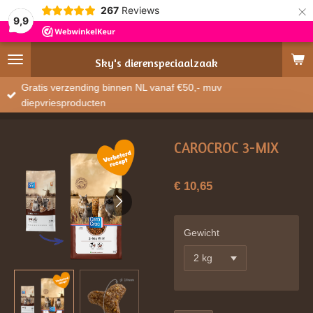
×
267
Reviews
9,9
Sky's
dierenspeciaalzaak
Gratis verzending binnen NL vanaf €50,- muv
diepvriesproducten
CAROCROC 3-MIX
€ 10,65
Gewicht