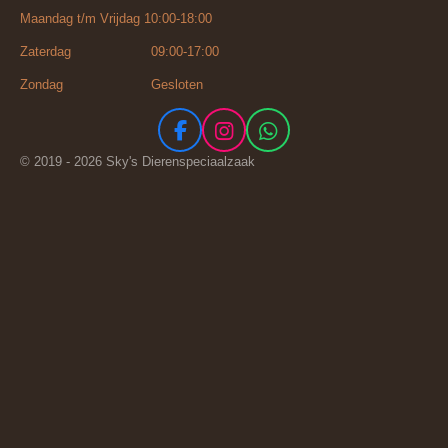
Maandag t/m Vrijdag 10:00-18:00
Zaterdag 09:00-17:00
Zondag Gesloten
F
I
W
a
n
h
© 2019 - 2026 Sky's Dierenspeciaalzaak
c
s
a
e
t
t
b
a
s
o
g
A
o
r
p
k
a
p
m