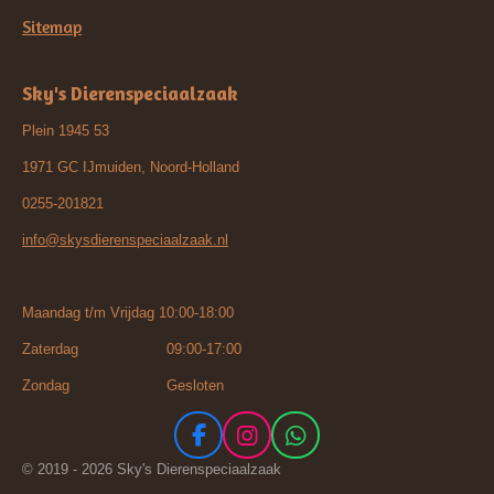
Sitemap
Sky's Dierenspeciaalzaak
Plein 1945 53
1971 GC IJmuiden, Noord-Holland
0255-201821
info@skysdierenspeciaalzaak.nl
Maandag t/m Vrijdag 10:00-18:00
Zaterdag 09:00-17:00
Zondag Gesloten
F
I
W
a
n
h
© 2019 - 2026 Sky's Dierenspeciaalzaak
c
s
a