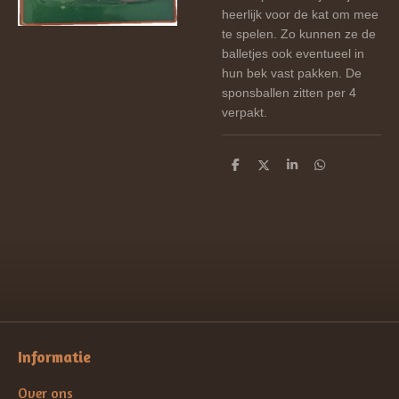
heerlijk voor de kat om mee
te spelen. Zo kunnen ze de
balletjes ook eventueel in
hun bek vast pakken. De
sponsballen zitten per 4
verpakt.
D
D
S
D
e
e
h
e
l
e
a
l
e
l
r
e
n
e
n
Informatie
Over ons