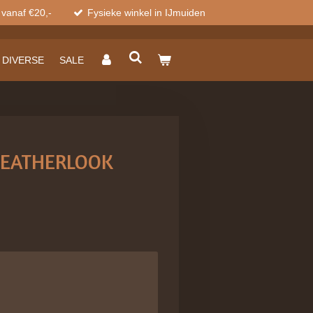
 vanaf €20,-
Fysieke winkel in IJmuiden
DIVERSE
SALE
LEATHERLOOK