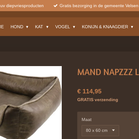
muv diepvriesproducten
Gratis bezorging in de gemeente Velsen
ME
HOND
KAT
VOGEL
KONIJN & KNAAGDIER
MAND NAPZZZ 
€ 114,95
GRATIS verzending
Maat