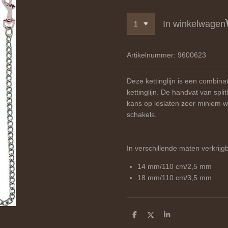
In winkelwagen
Artikelnummer:
9600623
Deze kettinglijn is een combinat
kettinglijn. De handvat van spli
kans op loslaten zeer miniem wor
schakels.
In verschillende maten verkrijg
14 mm/110 cm/2,5 mm
18 mm/110 cm/3,5 mm
D
D
S
e
e
h