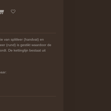
ie van splitleer (handvat) en
tleer (rund) is gestikt waardoor de
dt. De kettinglijn bestaat uit
baar: