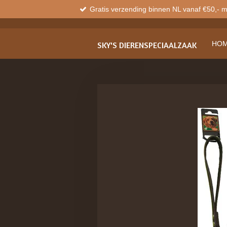
Gratis verzending binnen NL vanaf €50,- 
Ga
direct
naar
de
HO
SKY'S
DIERENSPECIAALZAAK
hoofdinhoud