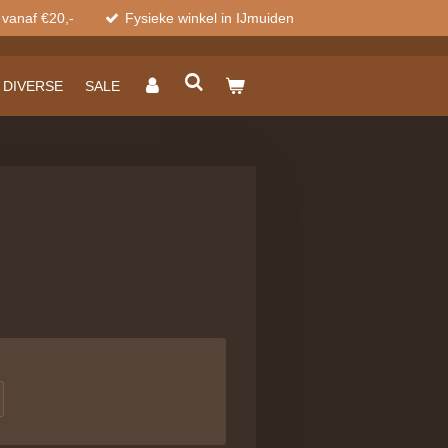
 vanaf €20,-
Fysieke winkel in IJmuiden
DIVERSE
SALE