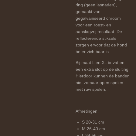
ring (geen lasnaden),
gemaakt van
gegalvaniseerd chroom
voor een roest- en
aanslagvrij resultaat.
De
reflecterende stiksels
zorgen ervoor dat de hond
beter zichtbaar is.
Bij maat L en XL bevatten
een extra slot op de sluiting.
Hierdoor kunnen de banden
niet zomaar open spelen
met ruw spelen.
Afmetingen:
S 20-31 cm
M 26-40 cm
L 34-56 cm