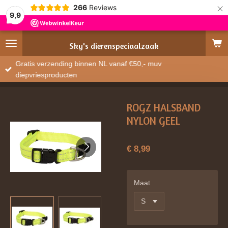
×
266
Reviews
9,9
Sky's
dierenspeciaalzaak
Gratis verzending binnen NL vanaf €50,- muv
diepvriesproducten
ROGZ HALSBAND
NYLON GEEL
€ 8,99
Maat