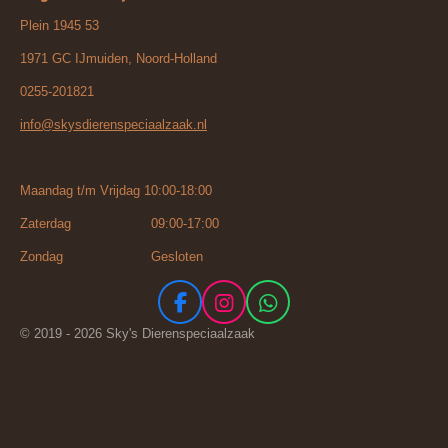
Plein 1945 53
1971 GC IJmuiden, Noord-Holland
0255-201821
info@skysdierenspeciaalzaak.nl
Maandag t/m Vrijdag 10:00-18:00
Zaterdag 09:00-17:00
Zondag Gesloten
F
I
W
a
n
h
© 2019 - 2026 Sky's Dierenspeciaalzaak
c
s
a
e
t
t
b
a
s
o
g
A
o
r
p