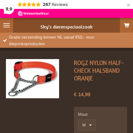
×
267
Reviews
9,9
Sky's
dierenspeciaalzaak
Gratis verzending binnen NL vanaf €50,- muv
diepvriesproducten
ROGZ NYLON HALF-
CHECK HALSBAND
ORANJE
€ 14,99
Maat