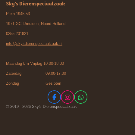
Sky's Dierenspeciaalzaak
Plein 1945 53
1971 GC IJmuiden, Noord-Holland
0255-201821
info@skysdierenspeciaalzaak.nl
Maandag t/m Vrijdag 10:00-18:00
Zaterdag 09:00-17:00
Zondag Gesloten
F
I
W
a
n
h
© 2019 - 2026 Sky's Dierenspeciaalzaak
c
s
a
e
t
t
b
a
s
o
g
A