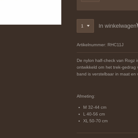
In winkelwagen
Artikelnummer:
RHC11J
De nylon half-check van Rogz i
ontwikkeld om het trek-gedrag
band is verstelbaar in maat en
Afmeting:
M 32-44 cm
L 40-56 cm
XL 50-70 cm