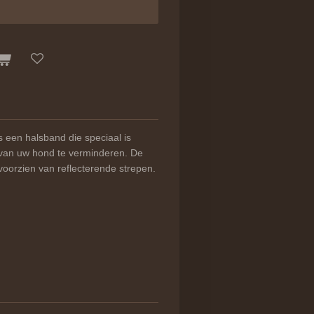
s een halsband die speciaal is
 van uw hond te verminderen. De
 voorzien van reflecterende strepen.