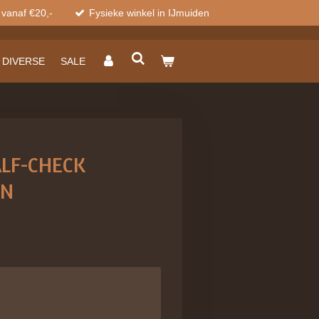
 vanaf €20,-
Fysieke winkel in IJmuiden
DIVERSE
SALE
LF-CHECK
IN