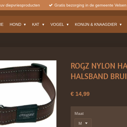
muv diepvriesproducten
Gratis bezorging in de gemeente Velsen
ME
HOND
KAT
VOGEL
KONIJN & KNAAGDIER
ROGZ NYLON HA
HALSBAND BRU
€ 14,99
Maat