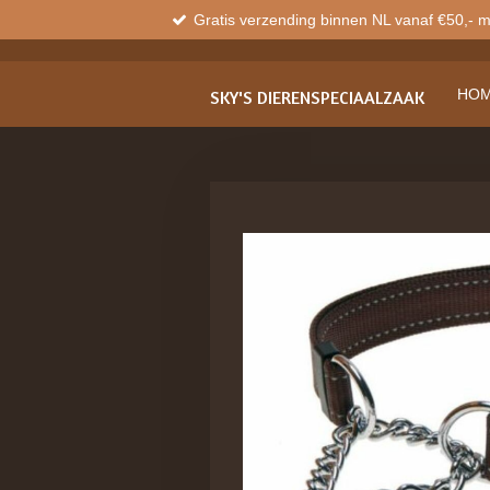
Gratis verzending binnen NL vanaf €50,- 
Ga
direct
naar
de
HO
SKY'S
DIERENSPECIAALZAAK
hoofdinhoud