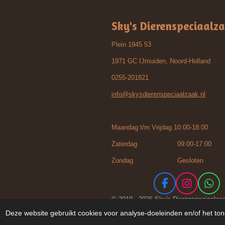
Sky's Dierenspeciaalz
Plein 1945 53
1971 GC IJmuiden, Noord-Holland
0255-201821
info@skysdierenspeciaalzaak.nl
Maandag t/m Vrijdag 10:00-18:00
Zaterdag 09:00-17:00
Zondag Gesloten
F
I
W
a
n
h
© 2019 - 2026 Sky's Dierenspeciaalza
c
s
a
Deze website gebruikt cookies voor analyse-doeleinden en/of het ton
e
t
t