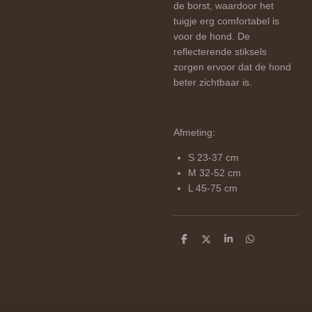
de borst, waardoor het
tuigje erg comfortabel is
voor de hond. De
reflecterende stiksels
zorgen ervoor dat de hond
beter zichtbaar is.
Afmeting:
S 23-37 cm
M 32-52 cm
L 45-75 cm
D
D
S
D
e
e
h
e
l
e
a
l
e
l
r
e
n
e
n