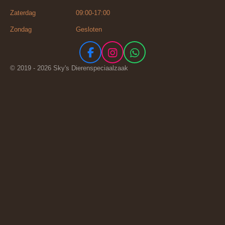
Zaterdag 09:00-17:00
Zondag Gesloten
F
I
W
a
n
h
© 2019 - 2026 Sky's Dierenspeciaalzaak
c
s
a
e
t
t
b
a
s
o
g
A
o
r
p
k
a
p
m