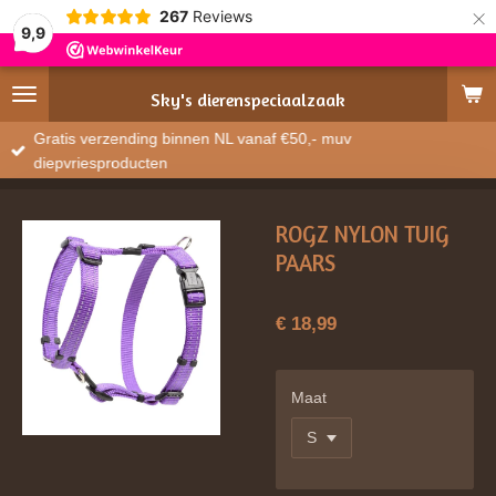
×
267
Reviews
9,9
Sky's
dierenspeciaalzaak
Gratis verzending binnen NL vanaf €50,- muv
diepvriesproducten
ROGZ NYLON TUIG
PAARS
€ 18,99
Maat