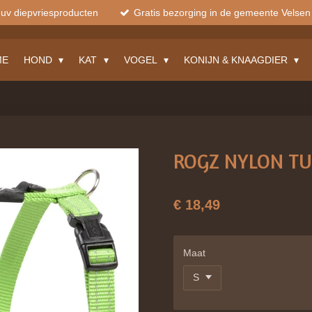
muv diepvriesproducten
Gratis bezorging in de gemeente Velsen
ME
HOND
KAT
VOGEL
KONIJN & KNAAGDIER
ROGZ NYLON TU
€ 18,49
Maat