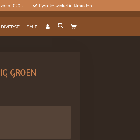
 vanaf €20,-
Fysieke winkel in IJmuiden
DIVERSE
SALE
IG GROEN