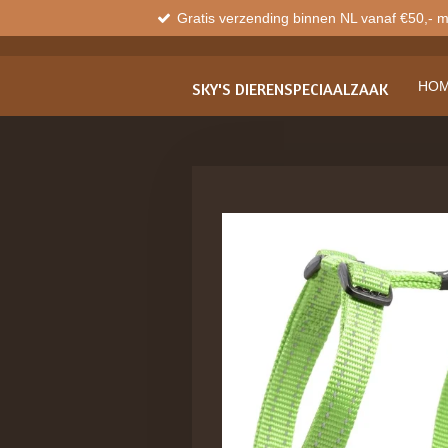
Gratis verzending binnen NL vanaf €50,- 
Ga
direct
naar
de
HO
SKY'S
DIERENSPECIAALZAAK
hoofdinhoud