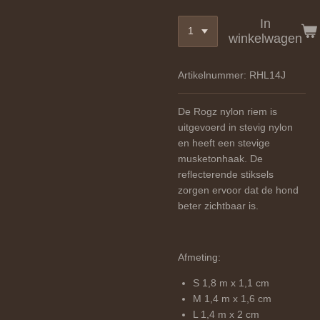
In
winkelwagen
Artikelnummer:
RHL14J
De Rogz nylon riem is
uitgevoerd in stevig nylon
en heeft een stevige
musketonhaak. De
reflecterende stiksels
zorgen ervoor dat de hond
beter zichtbaar is.
Afmeting:
S 1,8 m x 1,1 cm
M 1,4 m x 1,6 cm
L 1,4 m x 2 cm