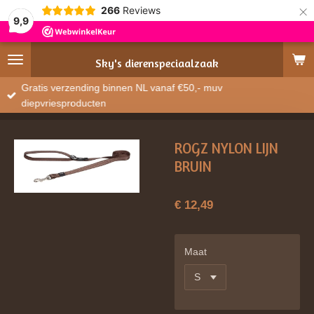
×
266
Reviews
9,9
Sky's
dierenspeciaalzaak
Gratis verzending binnen NL vanaf €50,- muv
diepvriesproducten
ROGZ NYLON LIJN
BRUIN
€ 12,49
Maat