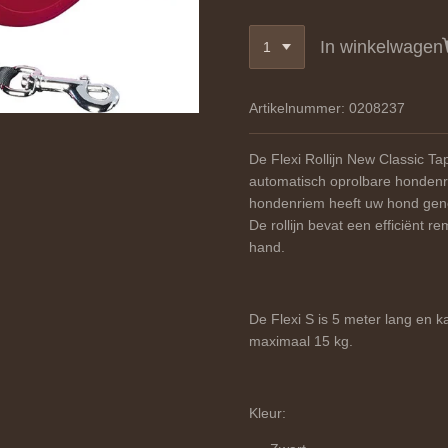
In winkelwagen
Artikelnummer:
0208237
De Flexi Rollijn New Classic T
automatisch oprolbare hondenri
hondenriem heeft uw hond genoe
De rollijn bevat een efficiënt r
hand.
De Flexi S is 5 meter lang en 
maximaal 15 kg.
Kleur: