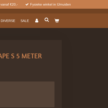
 vanaf €20,-
Fysieke winkel in IJmuiden
DIVERSE
SALE
TAPE S 5 METER