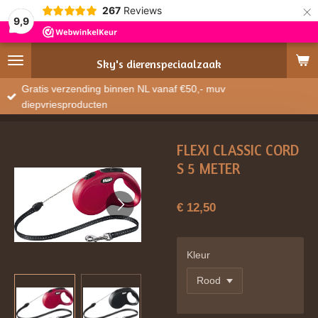
×
267
Reviews
9,9
Sky's
dierenspeciaalzaak
Gratis verzending binnen NL vanaf €50,- muv
diepvriesproducten
FLEXI CLASSIC CORD
S 5 METER
€ 12,50
Kleur