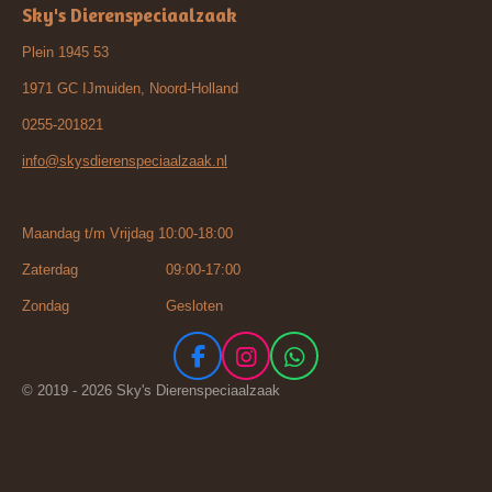
Sky's Dierenspeciaalzaak
Plein 1945 53
1971 GC IJmuiden, Noord-Holland
0255-201821
info@skysdierenspeciaalzaak.nl
Maandag t/m Vrijdag 10:00-18:00
Zaterdag 09:00-17:00
Zondag Gesloten
F
I
W
a
n
h
© 2019 - 2026 Sky's Dierenspeciaalzaak
c
s
a
e
t
t
b
a
s
o
g
A