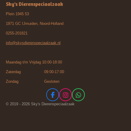
Sky's Dierenspeciaalzaak
Plein 1945 53
1971 GC IJmuiden, Noord-Holland
0255-201821
info@skysdierenspeciaalzaak.nl
Maandag t/m Vrijdag 10:00-18:00
Zaterdag 09:00-17:00
Zondag Gesloten
F
I
W
a
n
h
© 2019 - 2026 Sky's Dierenspeciaalzaak
c
s
a
e
t
t
b
a
s
o
g
A