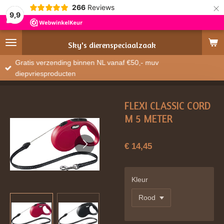
×
266
Reviews
9,9
Sky's
dierenspeciaalzaak
Gratis verzending binnen NL vanaf €50,- muv
diepvriesproducten
FLEXI CLASSIC CORD
M 5 METER
€ 14,45
Kleur