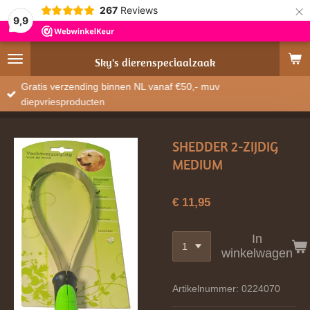
×
267
Reviews
9,9
Sky's
dierenspeciaalzaak
Gratis verzending binnen NL vanaf €50,- muv
diepvriesproducten
SHEDDER 2-ZIJDIG
MEDIUM
€ 11,95
In
winkelwagen
Artikelnummer:
0224070