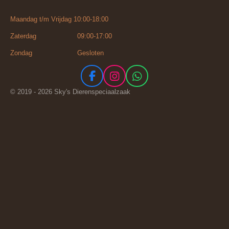
Maandag t/m Vrijdag 10:00-18:00
Zaterdag 09:00-17:00
Zondag Gesloten
F
I
W
a
n
h
© 2019 - 2026 Sky's Dierenspeciaalzaak
c
s
a
e
t
t
b
a
s
o
g
A
o
r
p
k
a
p
m