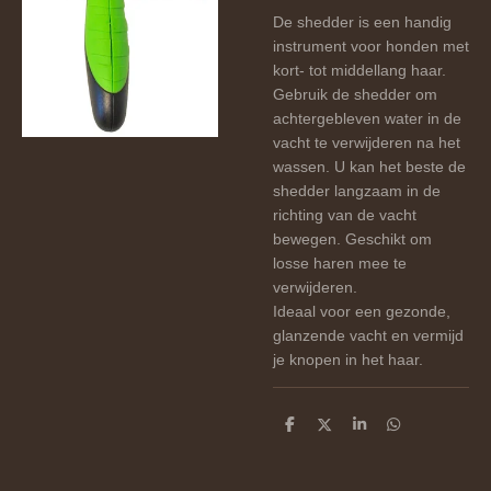
De shedder is een handig
instrument voor honden met
kort- tot middellang haar.
Gebruik de shedder om
achtergebleven water in de
vacht te verwijderen na het
wassen. U kan het beste de
shedder langzaam in de
richting van de vacht
bewegen. Geschikt om
losse haren mee te
verwijderen.
Ideaal voor een gezonde,
glanzende vacht en vermijd
je knopen in het haar.
D
D
S
D
e
e
h
e
l
e
a
l
e
l
r
e