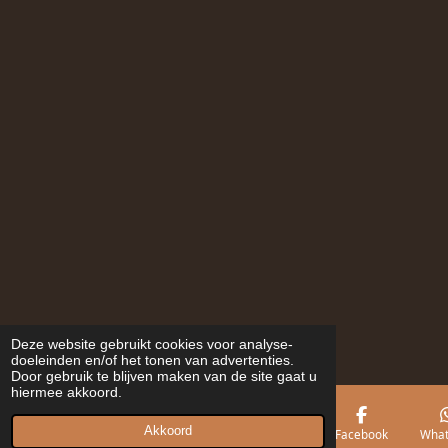
Deze website gebruikt cookies voor analyse-
doeleinden en/of het tonen van advertenties.
Door gebruik te blijven maken van de site gaat u
hiermee akkoord.
Akkoord
E-mailadres
Telefoonnummer
Kaart
Facebook
What