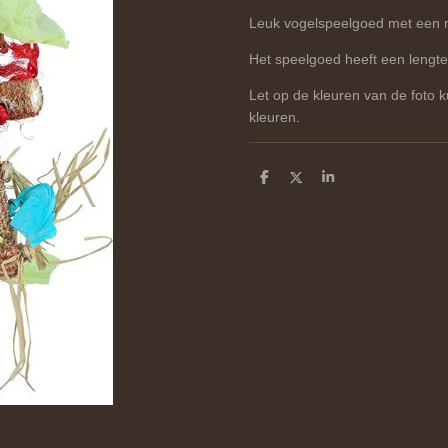
Leuk vogelspeelgoed met een mai
Het speelgoed heeft een lengt
Let op de kleuren van de foto 
kleuren.
D
D
S
e
e
h
l
e
a
e
l
r
n
e