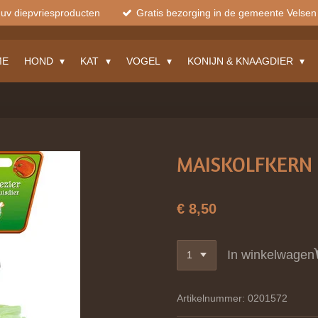
muv diepvriesproducten
Gratis bezorging in de gemeente Velsen
ME
HOND
KAT
VOGEL
KONIJN & KNAAGDIER
MAISKOLFKERN 
€ 8,50
In winkelwagen
Artikelnummer:
0201572