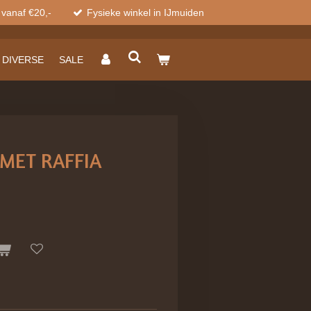
 vanaf €20,-
Fysieke winkel in IJmuiden
DIVERSE
SALE
MET RAFFIA