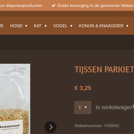
muv diepvriesproducten
Gratis bezorging in de gemeente Velsen
ME
HOND
KAT
VOGEL
KONIJN & KNAAGDIER
TIJSSEN PARKIE
€ 3,25
In winkelwagen
Artikelnummer:
VV0041