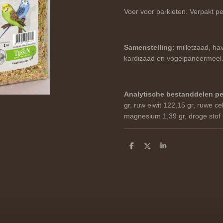
Voer voor parkieten. Verpakt pe
Samenstelling:
milletzaad, ha
kardizaad en vogelpaneermeel
Analytische bestanddelen pe
gr, ruw eiwit 122,15 gr, ruwe ce
magnesium 1,39 gr, droge stof 
D
D
S
e
e
h
l
e
a
e
l
r
n
e