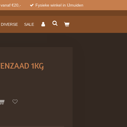
 vanaf €20,-
Fysieke winkel in IJmuiden
DIVERSE
SALE
TENZAAD 1KG