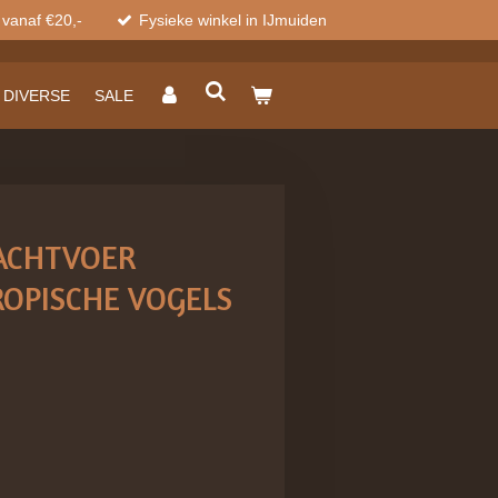
 vanaf €20,-
Fysieke winkel in IJmuiden
DIVERSE
SALE
ACHTVOER
ROPISCHE VOGELS