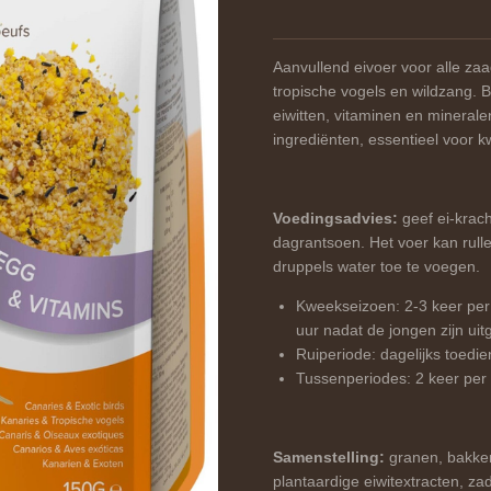
Aanvullend eivoer voor alle za
tropische vogels en wildzang. B
eiwitten, vitaminen en mineral
ingrediënten, essentieel voor k
Voedingsadvies:
geef ei-krach
dagrantsoen. Het voer kan rul
druppels water toe te voegen.
Kweekseizoen: 2-3 keer per
uur nadat de jongen zijn ui
Ruiperiode: dagelijks toedie
Tussenperiodes: 2 keer per
Samenstelling:
granen, bakkeri
plantaardige eiwitextracten, zad