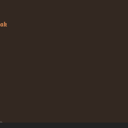
aak
ak