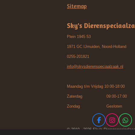
Sitemap
Sky's Dierenspeciaalz
Plein 1945 53
1971 GC IJmuiden, Noord-Holland
0255-201821
info@skysdierenspeciaalzaak.nl
Maandag t/m Vrijdag 10:00-18:00
Zaterdag 09:00-17:00
Zondag Gesloten
F
I
W
a
n
h
© 2019 - 2026 Sky's Dierenspeciaalza