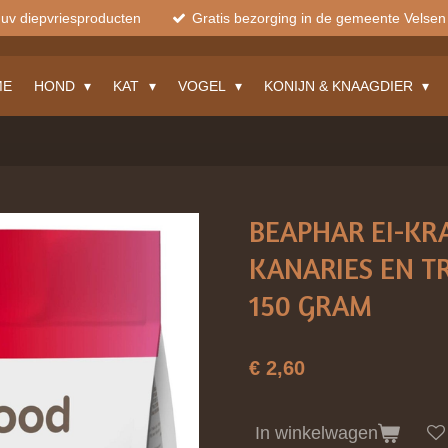
muv diepvriesproducten
Gratis bezorging in de gemeente Velsen
ME
HOND
KAT
VOGEL
KONIJN & KNAAGDIER
BEAPHAR EI-KR
KANARIES EN T
150 GRAM
€ 2,60
In winkelwagen