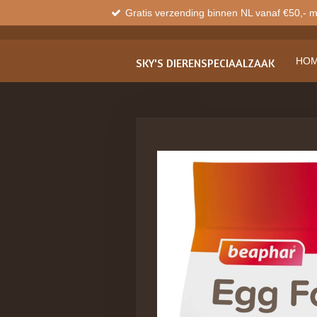
Gratis verzending binnen NL vanaf €50,- 
Ga
direct
naar
de
HO
SKY'S
DIERENSPECIAALZAAK
hoofdinhoud