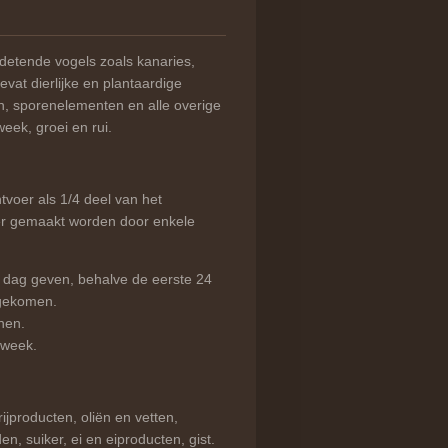
adetende vogels zoals kanaries,
evat dierlijke en plantaardige
en, sporenelementen en alle overige
week, groei en rui.
tvoer als 1/4 deel van het
ler gemaakt worden door enkele
 dag geven, behalve de eerste 24
tgekomen.
nen.
 week.
jproducten, oliën en vetten,
en, suiker, ei en eiproducten, gist.