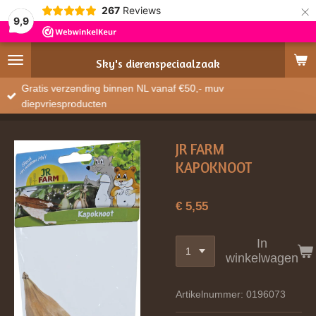
×
267
Reviews
9,9
Sky's
dierenspeciaalzaak
Gratis verzending binnen NL vanaf €50,- muv
diepvriesproducten
JR FARM
KAPOKNOOT
€ 5,55
In
winkelwagen
Artikelnummer:
0196073