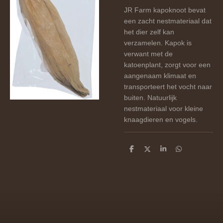
JR Farm kapoknoot bevat
een zacht nestmateriaal dat
het dier zelf kan
verzamelen. Kapok is
verwant met de
katoenplant, zorgt voor een
aangenaam klimaat en
transporteert het vocht naar
buiten. Natuurlijk
nestmateriaal voor kleine
knaagdieren en vogels.
D
D
S
D
e
e
h
e
l
e
a
l
e
l
r
e
n
e
n