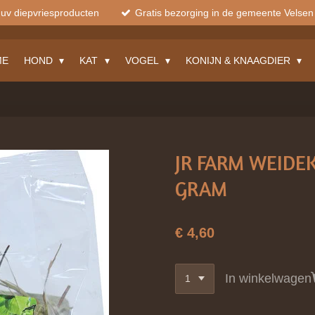
muv diepvriesproducten
Gratis bezorging in de gemeente Velsen
ME
HOND
KAT
VOGEL
KONIJN & KNAAGDIER
JR FARM WEIDE
GRAM
€ 4,60
In winkelwagen