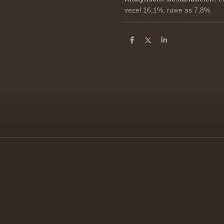
vezel 16,1%, ruwe as 7,8%.
D
D
S
e
e
h
l
e
a
e
l
r
n
e