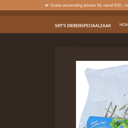
Gratis verzending binnen NL vanaf €50,- 
Ga
direct
naar
de
HO
SKY'S
DIERENSPECIAALZAAK
hoofdinhoud