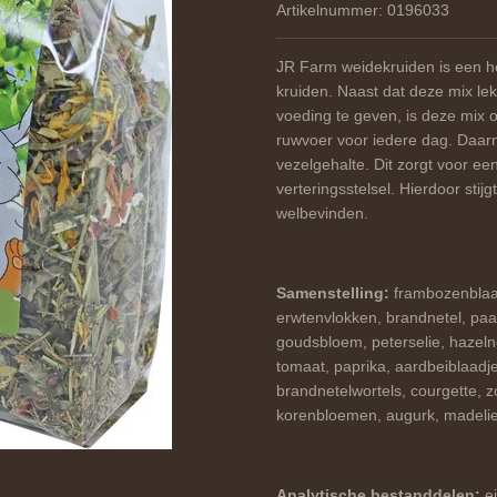
Artikelnummer:
0196033
JR Farm weidekruiden is een he
kruiden. Naast dat deze mix lek
voeding te geven, is deze mix 
ruwvoer voor iedere dag. Daar
vezelgehalte. Dit zorgt voor ee
verteringsstelsel. Hierdoor sti
welbevinden.
Samenstelling:
frambozenblaad
erwtenvlokken, brandnetel, pa
goudsbloem, peterselie, hazeln
tomaat, paprika, aardbeiblaadjes
brandnetelwortels, courgette,
korenbloemen, augurk, madelie
Analytische bestanddelen:
e