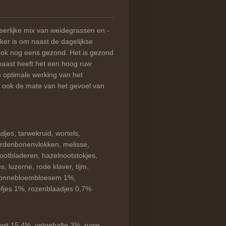
erlijke mix van weidegrassen en -
ker is om naast de dagelijkse
ook nog eens gezond. Het is gezond
naast heeft het een hoog ruw
n optimale werking van het
jgt ook de mate van het gevoel van
jes, tarwekruid, wortels,
ardenbonenvlokken, melisse,
ootbladeren, hazelnootstokjes,
, luzerne, rode klaver, tijm,
 zonnebloembloesem 1%,
fjes 1%, rozenblaadjes 0,7%
iwit 15,4%, vetgehalte 3%, ruwe