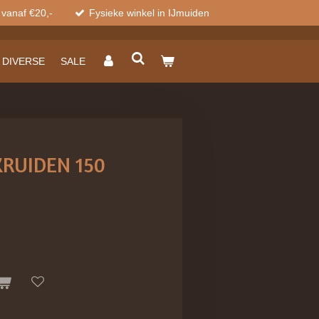
 vanaf €20,-
Fysieke winkel in IJmuiden
DIVERSE
SALE
KRUIDEN 150