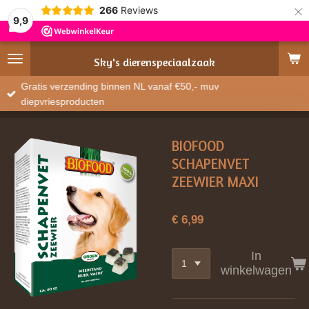
×
266
Reviews
9,9
Sky's
dierenspeciaalzaak
Gratis verzending binnen NL vanaf €50,- muv
diepvriesproducten
BIOFOOD
SCHAPENVET
ZEEWIER MAXI
€ 6,99
In
winkelwagen