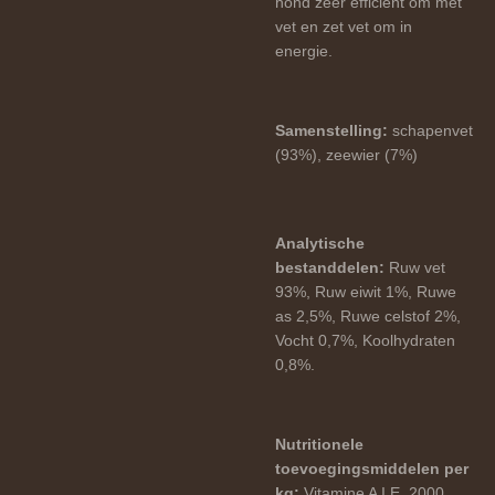
hond zeer efficiënt om met
vet en zet vet om in
energie.
Samenstelling:
schapenvet
(93%), zeewier (7%)
Analytische
bestanddelen:
Ruw vet
93%, Ruw eiwit 1%, Ruwe
as 2,5%, Ruwe celstof 2%,
Vocht 0,7%, Koolhydraten
0,8%.
Nutritionele
toevoegingsmiddelen per
kg:
Vitamine A I.E. 2000,