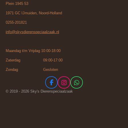
Plein 1945 53
1971 GC IJmuiden, Noord-Holland
0255-201821
info@skysdierenspeciaalzaak.nl
Maandag t/m Vrijdag 10:00-18:00
Zaterdag 09:00-17:00
Zondag Gesloten
F
I
W
a
n
h
© 2019 - 2026 Sky's Dierenspeciaalzaak
c
s
a
e
t
t
b
a
s
o
g
A
o
r
p
k
a
p