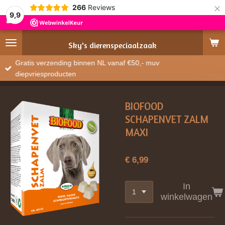
×
266
Reviews
9,9
Sky's
dierenspeciaalzaak
Gratis verzending binnen NL vanaf €50,- muv
diepvriesproducten
BIOFOOD
SCHAPENVET ZALM
MAXI
€ 6,99
In
winkelwagen