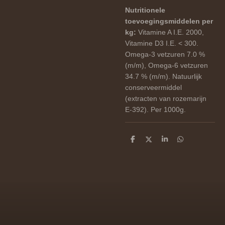
Nutritionele
toevoegingsmiddelen per
kg:
Vitamine A I.E. 2000,
Vitamine D3 I.E. < 300.
Omega-3 vetzuren 7.0 %
(m/m), Omega-6 vetzuren
34.7 % (m/m). Natuurlijk
conserveermiddel
(extracten van rozemarijn
E-392). Per 1000g.
D
D
S
D
e
e
h
e
l
e
a
l
e
l
r
e
n
e
n