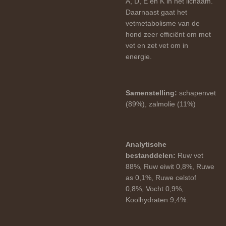
A, D, E en K in het lichaam.
Daarnaast gaat het
vetmetabolisme van de
hond zeer efficiënt om met
vet en zet vet om in
energie.
Samenstelling:
schapenvet
(89%), zalmolie (11%)
Analytische
bestanddelen:
Ruw vet
88%, Ruw eiwit 0,8%, Ruwe
as 0,1%, Ruwe celstof
0,8%, Vocht 0,9%,
Koolhydraten 9,4%.