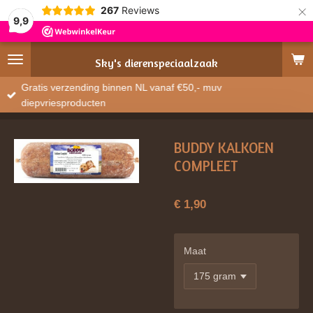
×
267
Reviews
9,9
Sky's
dierenspeciaalzaak
Gratis verzending binnen NL vanaf €50,- muv
diepvriesproducten
BUDDY KALKOEN
COMPLEET
€ 1,90
Maat