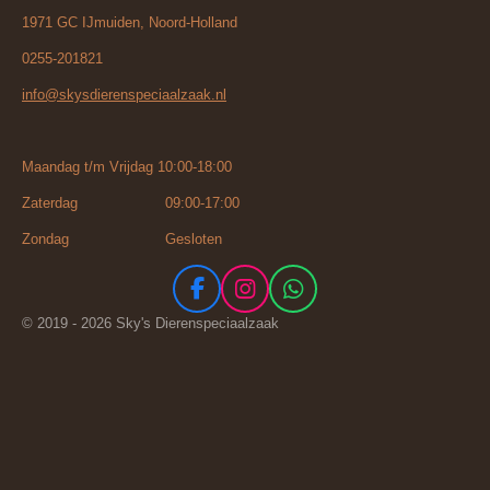
1971 GC IJmuiden, Noord-Holland
0255-201821
info@skysdierenspeciaalzaak.nl
Maandag t/m Vrijdag 10:00-18:00
Zaterdag 09:00-17:00
Zondag Gesloten
F
I
W
a
n
h
© 2019 - 2026 Sky's Dierenspeciaalzaak
c
s
a
e
t
t
b
a
s
o
g
A
o
r
p
k
a
p
m