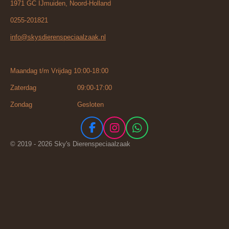
1971 GC IJmuiden, Noord-Holland
0255-201821
info@skysdierenspeciaalzaak.nl
Maandag t/m Vrijdag 10:00-18:00
Zaterdag 09:00-17:00
Zondag Gesloten
F
I
W
a
n
h
© 2019 - 2026 Sky's Dierenspeciaalzaak
c
s
a
e
t
t
b
a
s
o
g
A
o
r
p
k
a
p
m