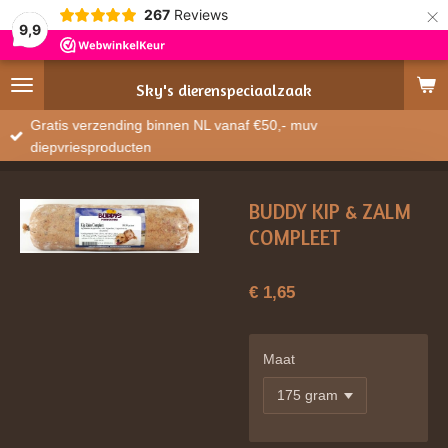
×
267
Reviews
9,9
Sky's
dierenspeciaalzaak
Gratis verzending binnen NL vanaf €50,- muv
diepvriesproducten
BUDDY KIP & ZALM
COMPLEET
€ 1,65
Maat