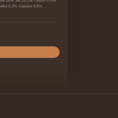
wit 16%, Vet 18,1%, Celstof 0,3%,
sfor 0,3%, Calcium 0,5%.