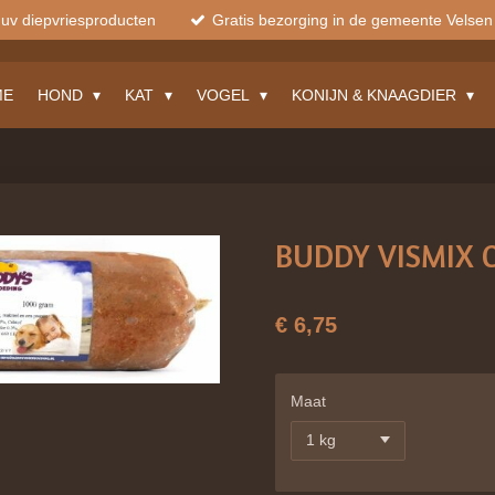
muv diepvriesproducten
Gratis bezorging in de gemeente Velsen
ME
HOND
KAT
VOGEL
KONIJN & KNAAGDIER
BUDDY VISMIX 
€ 6,75
Maat