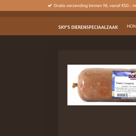
Gratis verzending binnen NL vanaf €50,- 
Ga
direct
naar
de
HO
SKY'S
DIERENSPECIAALZAAK
hoofdinhoud