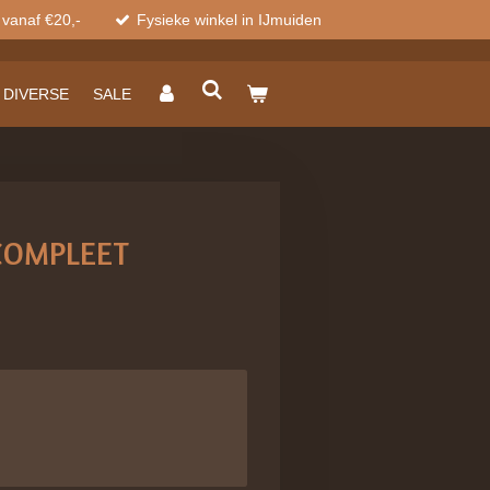
 vanaf €20,-
Fysieke winkel in IJmuiden
DIVERSE
SALE
COMPLEET