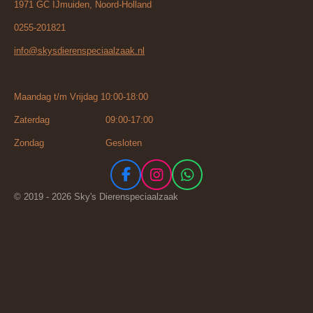
1971 GC IJmuiden, Noord-Holland
0255-201821
info@skysdierenspeciaalzaak.nl
Maandag t/m Vrijdag 10:00-18:00
Zaterdag 09:00-17:00
Zondag Gesloten
F
I
W
a
n
h
© 2019 - 2026 Sky's Dierenspeciaalzaak
c
s
a
e
t
t
b
a
s
o
g
A
o
r
p
k
a
p
m