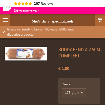
×
267
Reviews
9,9
Sky's
dierenspeciaalzaak
Gratis verzending binnen NL vanaf €50,- muv
diepvriesproducten
BUDDY EEND & ZALM
COMPLEET
€ 1,90
Gewicht