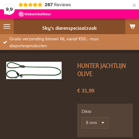
×
267
Reviews
9,9
Sky's
dierenspeciaalzaak
Gratis verzending binnen NL vanaf €50,- muv
diepvriesproducten
HUNTER JACHTLIJN
OLIVE
€ 31,99
Dikte