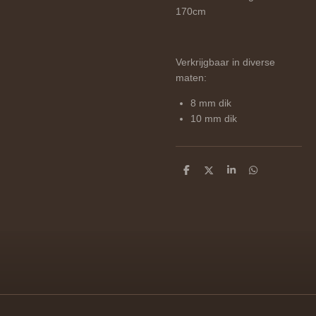
170cm
Verkrijgbaar in diverse
maten:
8 mm dik
10 mm dik
D
D
S
D
e
e
h
e
l
e
a
l
e
l
r
e
n
e
n