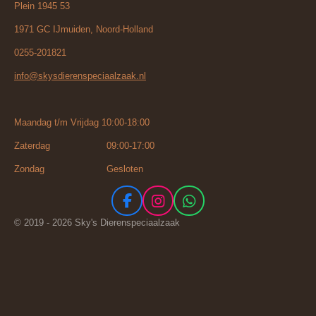
Plein 1945 53
1971 GC IJmuiden, Noord-Holland
0255-201821
info@skysdierenspeciaalzaak.nl
Maandag t/m Vrijdag 10:00-18:00
Zaterdag 09:00-17:00
Zondag Gesloten
F
I
W
a
n
h
© 2019 - 2026 Sky's Dierenspeciaalzaak
c
s
a
e
t
t
b
a
s
o
g
A
o
r
p
k
a
p