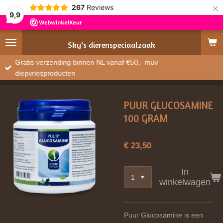
×
267
Reviews
9,9
Sky's
dierenspeciaalzaak
Gratis verzending binnen NL vanaf €50,- muv
diepvriesproducten
PUUR GLUCOSAMINE
100 GRAM
€ 23,50
In
winkelwagen
Puur Glucosamine is een