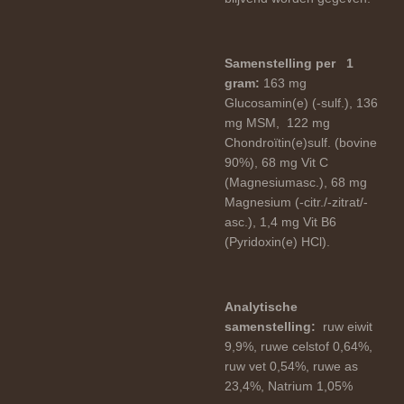
Samenstelling per 1
gram:
163 mg
Glucosamin(e) (-sulf.), 136
mg MSM, 122 mg
Chondroïtin(e)sulf. (bovine
90%), 68 mg Vit C
(Magnesiumasc.), 68 mg
Magnesium (-citr./-zitrat/-
asc.), 1,4 mg Vit B6
(Pyridoxin(e) HCl).
Analytische
samenstelling:
ruw eiwit
9,9%, ruwe celstof 0,64%,
ruw vet 0,54%, ruwe as
23,4%, Natrium 1,05%