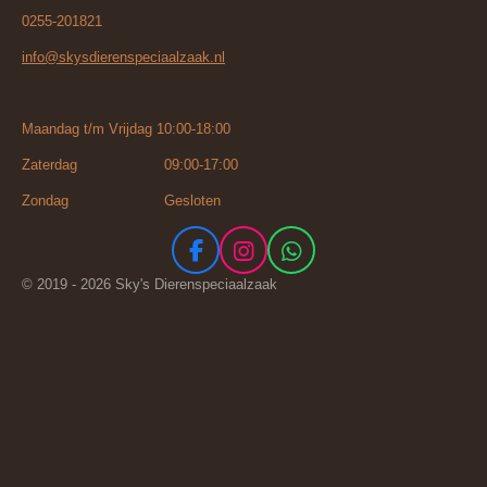
0255-201821
info@skysdierenspeciaalzaak.nl
Maandag t/m Vrijdag 10:00-18:00
Zaterdag 09:00-17:00
Zondag Gesloten
F
I
W
a
n
h
© 2019 - 2026 Sky's Dierenspeciaalzaak
c
s
a
e
t
t
b
a
s
o
g
A
o
r
p
k
a
p
m