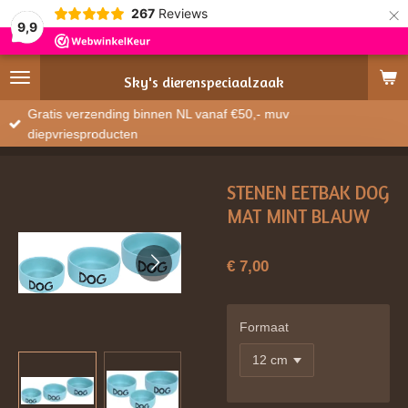
×
267
Reviews
9,9
Sky's
dierenspeciaalzaak
Gratis verzending binnen NL vanaf €50,- muv
diepvriesproducten
STENEN EETBAK DOG
MAT MINT BLAUW
€ 7,00
Formaat