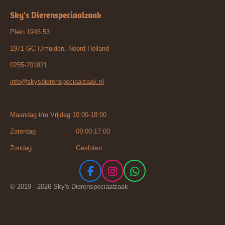
Sky's Dierenspeciaalzaak
Plein 1945 53
1971 GC IJmuiden, Noord-Holland
0255-201821
info@skysdierenspeciaalzaak.nl
Maandag t/m Vrijdag 10:00-18:00
Zaterdag 09:00-17:00
Zondag Gesloten
F
I
W
a
n
h
© 2019 - 2026 Sky's Dierenspeciaalzaak
c
s
a
e
t
t
b
a
s