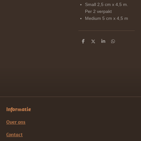
Small 2,5 cm x 4,5 m.
Per 2 verpakt
Medium 5 cm x 4,5 m
D
D
S
D
e
e
h
e
l
e
a
l
e
l
r
e
n
e
n
Informatie
Over ons
Contact