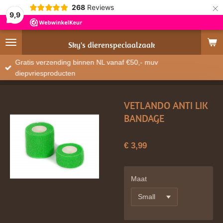
×
268
Reviews
9,9
Sky's
dierenspeciaalzaak
Gratis verzending binnen NL vanaf €50,- muv
diepvriesproducten
VETLANDO ANTI LIK
BANDAGE
€ 3,99
Maat