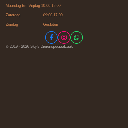
Maandag t/m Vrijdag 10:00-18:00
Zaterdag 09:00-17:00
Zondag Gesloten
F
I
W
a
n
h
© 2019 - 2026 Sky's Dierenspeciaalzaak
c
s
a
e
t
t
b
a
s
o
g
A
o
r
p
k
a
p
m