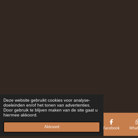
Deze website gebruikt cookies voor analyse-
doeleinden en/of het tonen van advertenties.
Door gebruik te blijven maken van de site gaat u
hiermee akkoord.
Akkoord
E-mailadres
Telefoonnummer
Kaart
Facebook
What