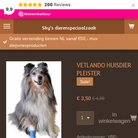
×
266
Reviews
9,9
Sky's
dierenspeciaalzaak
Gratis verzending binnen NL vanaf €50,- muv
diepvriesproducten
VETLANDO HUISDIER
PLEISTER
Sale!
€ 3,50
€ 4,99
In
winkelwagen
Artikelnummer:
VBP-