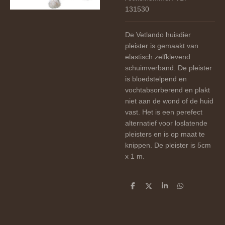
131530
De Vetlando huisdier
pleister is gemaakt van
elastisch zelfklevend
schuimverband. De pleister
is bloedstelpend en
vochtabsorberend en plakt
niet aan de wond of de huid
vast. Het is een perefect
alternatief voor loslatende
pleisters en is op maat te
knippen. De pleister is 5cm
x 1 m.
D
D
S
D
e
e
h
e
l
e
a
l
e
l
r
e
n
e
n