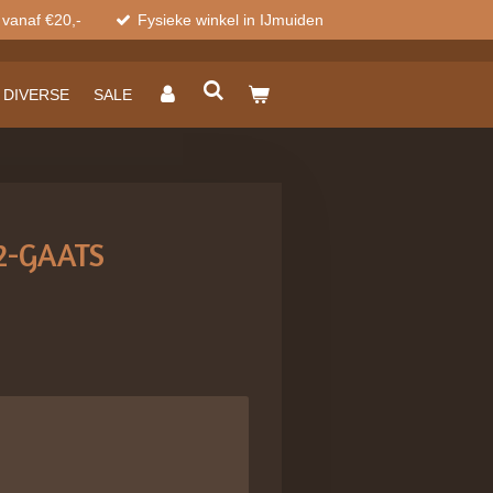
 vanaf €20,-
Fysieke winkel in IJmuiden
DIVERSE
SALE
2-GAATS