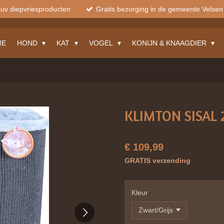
muv diepvriesproducten
Gratis bezorging in de gemeente Velsen
ME
HOND
KAT
VOGEL
KONIJN & KNAAGDIER
KLIMTON SISAL 
€ 109,99
GRATIS verzending
Kleur