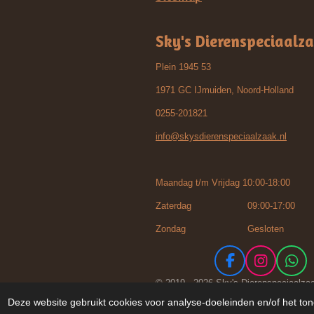
Sky's Dierenspeciaalz
Plein 1945 53
1971 GC IJmuiden, Noord-Holland
0255-201821
info@skysdierenspeciaalzaak.nl
Maandag t/m Vrijdag 10:00-18:00
Zaterdag 09:00-17:00
Zondag Gesloten
F
I
W
a
n
h
© 2019 - 2026 Sky's Dierenspeciaalza
c
s
a
Deze website gebruikt cookies voor analyse-doeleinden en/of het ton
e
t
t